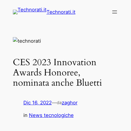
Vai
Technorati.it
al
contenuto
CES 2023 Innovation
Awards Honoree,
nominata anche Bluetti
Dic 16, 2022
—
zaghor
da
in
News tecnologiche