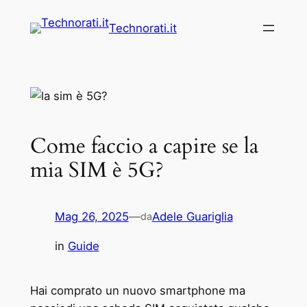
Vai
Technorati.it
al
contenuto
Come faccio a capire se la
mia SIM è 5G?
Mag 26, 2025
—
Adele Guariglia
da
in
Guide
Hai comprato un nuovo smartphone ma