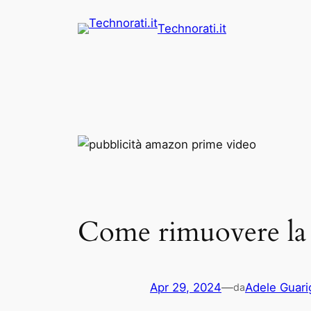
Vai
Technorati.it
al
contenuto
Come rimuovere la
Apr 29, 2024
—
Adele Guarig
da