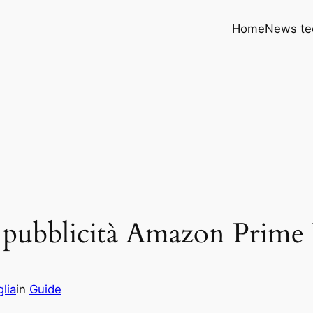
Home
News te
 pubblicità Amazon Prime
lia
in
Guide