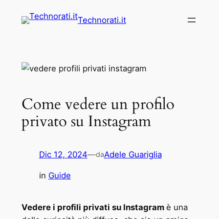
Vai
Technorati.it
al
contenuto
Come vedere un profilo
privato su Instagram
Dic 12, 2024
—
Adele Guariglia
da
in
Guide
Vedere i profili privati su Instagram
è una