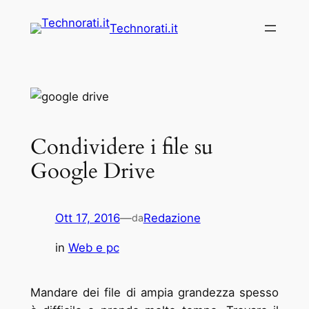
Vai
Technorati.it
al
contenuto
Condividere i file su
Google Drive
Ott 17, 2016
—
Redazione
da
in
Web e pc
Mandare dei file di ampia grandezza spesso