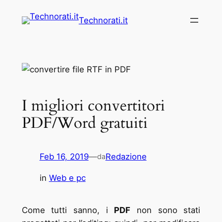
Vai
Technorati.it
al
contenuto
I migliori convertitori
PDF/Word gratuiti
Feb 16, 2019
—
Redazione
da
in
Web e pc
Come tutti sanno, i
PDF
non sono stati