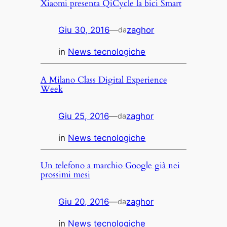
Xiaomi presenta QiCycle la bici Smart
Giu 30, 2016
—
zaghor
da
in
News tecnologiche
A Milano Class Digital Experience
Week
Giu 25, 2016
—
zaghor
da
in
News tecnologiche
Un telefono a marchio Google già nei
prossimi mesi
Giu 20, 2016
—
zaghor
da
in
News tecnologiche