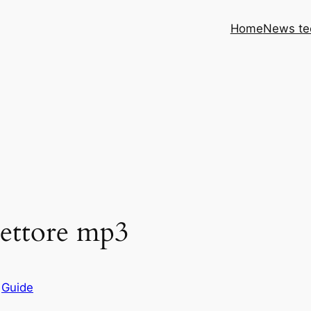
Home
News te
lettore mp3
n
Guide