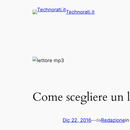
Vai
Technorati.it
al
contenuto
Come scegliere un 
Dic 22, 2016
—
Redazione
i
da