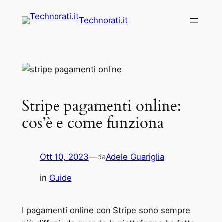
Vai
Technorati.it
al
contenuto
Stripe pagamenti online:
cos’è e come funziona
Ott 10, 2023
—
Adele Guariglia
da
in
Guide
I pagamenti online con Stripe sono sempre