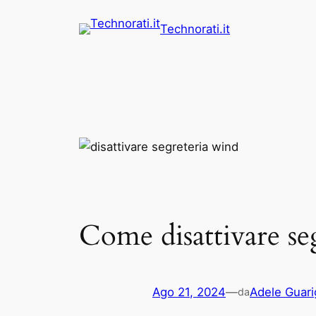
Vai
Technorati.it
al
contenuto
Come disattivare seg
Ago 21, 2024
—
Adele Guari
da