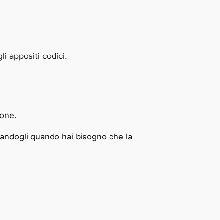
i appositi codici:
ione.
icandogli quando hai bisogno che la
.