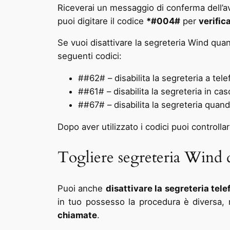
Riceverai un messaggio di conferma dell’av
puoi digitare il codice
*#004#
per
verific
Se vuoi disattivare la segreteria Wind quan
seguenti codici:
##62# – disabilita la segreteria a tel
##61# – disabilita la segreteria in ca
##67# – disabilita la segreteria quand
Dopo aver utilizzato i codici puoi controll
Togliere segreteria Wind d
Puoi anche
disattivare la segreteria tele
in tuo possesso la procedura è diversa, m
chiamate
.