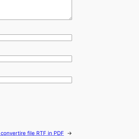
onvertire file RTF in PDF
→