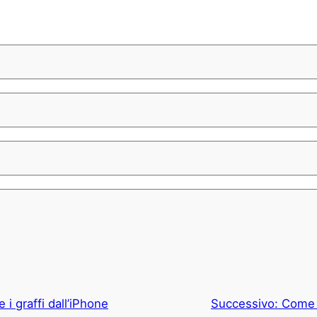
 i graffi dall’iPhone
Successivo:
Come c