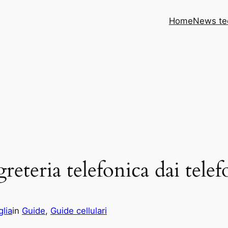
Home
News te
reteria telefonica dai tel
glia
in
Guide
, 
Guide cellulari