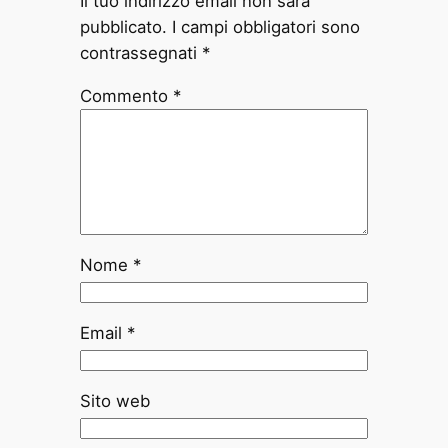
Il tuo indirizzo email non sarà
pubblicato.
I campi obbligatori sono
contrassegnati
*
Commento
*
Nome
*
Email
*
Sito web