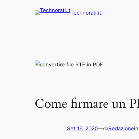
Vai
Technorati.it
al
contenuto
Come firmare un 
Set 16, 2020
—
Redazione
i
da