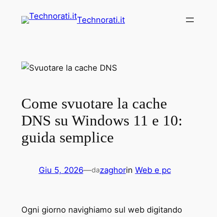
Vai
Technorati.it
al
contenuto
Come svuotare la cache
DNS su Windows 11 e 10:
guida semplice
Giu 5, 2026
—
zaghor
in
Web e pc
da
Ogni giorno navighiamo sul web digitando