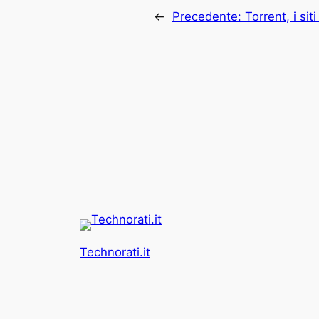
←
Precedente:
Torrent, i sit
Technorati.it