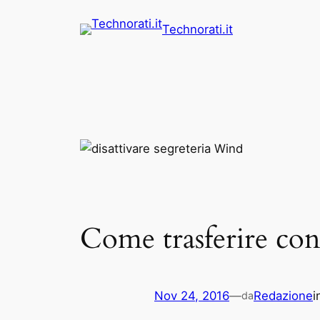
Vai
Technorati.it
al
contenuto
Come trasferire con
Nov 24, 2016
—
Redazione
i
da