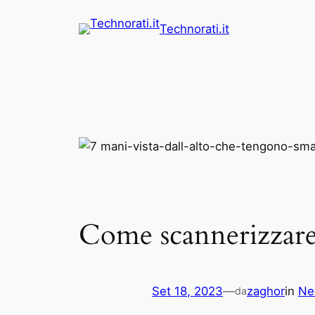
Vai
Technorati.it
al
contenuto
Come scannerizzare
Set 18, 2023
—
zaghor
in
Ne
da