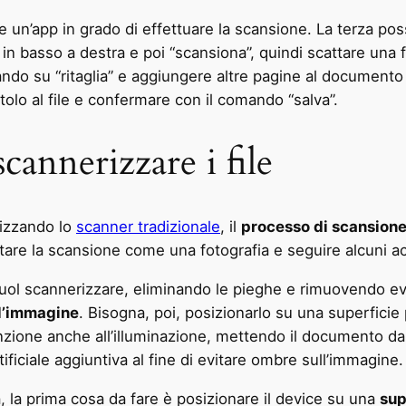
ore un’app in grado di effettuare la scansione. La terza po
in basso a destra e poi “scansiona”, quindi scattare una f
cando su “ritaglia” e aggiungere altre pagine al documento 
tolo al file e confermare con il comando “salva”.
cannerizzare i file
lizzando lo
scanner tradizionale
, il
processo di scansione
are la scansione come una fotografia e seguire alcuni acc
vuol scannerizzare, eliminando le pieghe e rimuovendo ev
ll’immagine
. Bisogna, poi, posizionarlo su una superficie p
tenzione anche all’illuminazione, mettendo il documento d
ificiale aggiuntiva al fine di evitare ombre sull’immagine.
 la prima cosa da fare è posizionare il device su una
sup