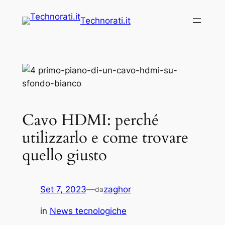
Vai
Technorati.it
al
contenuto
Cavo HDMI: perché
utilizzarlo e come trovare
quello giusto
Set 7, 2023
—
zaghor
da
in
News tecnologiche