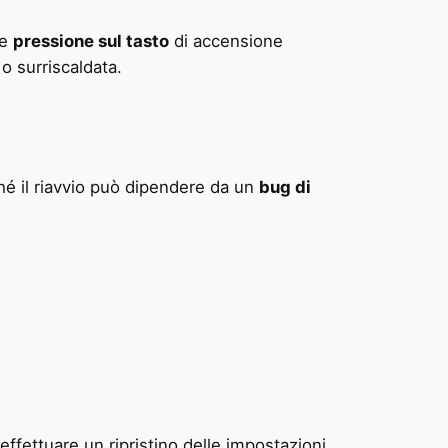
re
pressione sul tasto
di accensione
 o surriscaldata.
é il riavvio può dipendere da un
bug di
ffettuare un ripristino delle impostazioni