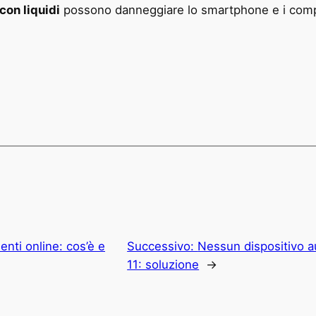
con liquidi
possono danneggiare lo smartphone e i compo
nti online: cos’è e
Successivo:
Nessun dispositivo a
11: soluzione
→