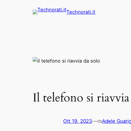
Vai
Technorati.it
al
contenuto
Il telefono si riavvi
Ott 19, 2023
—
Adele Guarig
da