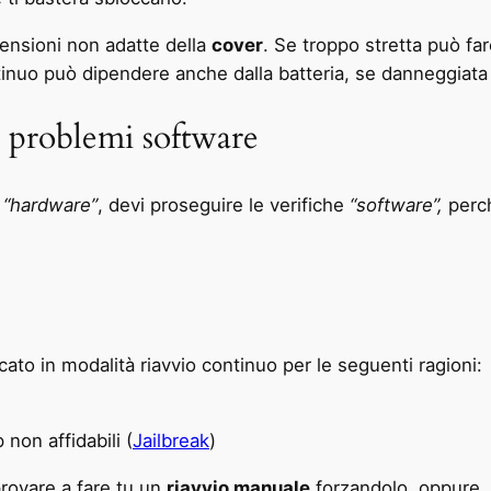
mensioni non adatte della
cover
. Se troppo stretta può fa
ontinuo può dipendere anche dalla batteria, se danneggiata
: problemi software
o
“hardware”
, devi proseguire le verifiche
“software”,
perch
ato in modalità riavvio continuo per le seguenti ragioni:
non affidabili (
Jailbreak
)
provare a fare tu un
riavvio manuale
forzandolo, oppure, e