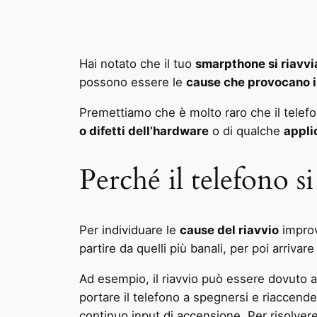
Hai notato che il tuo
smarpthone si riavvi
possono essere le
cause che provocano il
Premettiamo che è molto raro che il telefono
o difetti dell’hardware
o di qualche
appli
Perché il telefono si
Per individuare le
cause del riavvio
improv
partire da quelli più banali, per poi arrivar
Ad esempio, il riavvio può essere dovuto 
portare il telefono a spegnersi e riaccender
continuo input di accensione. Per risolvere