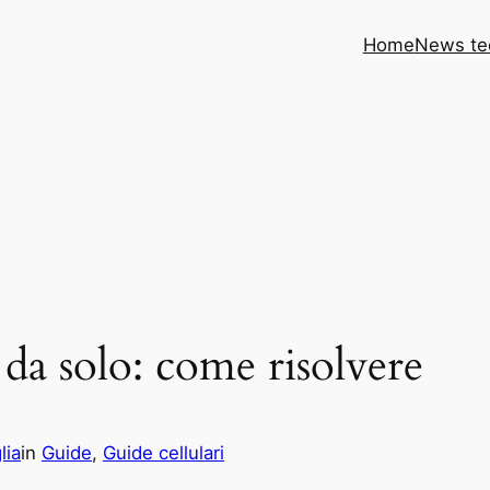
Home
News te
a da solo: come risolvere
lia
in
Guide
, 
Guide cellulari